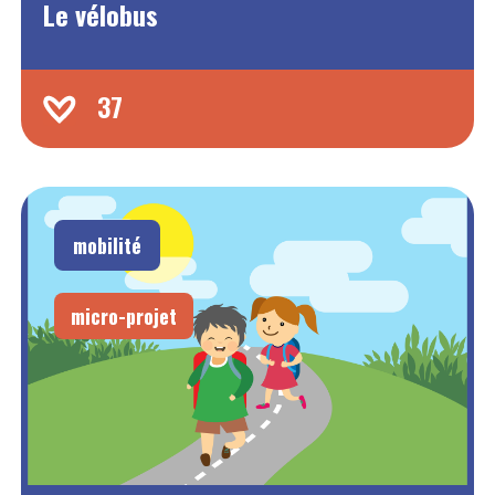
Le vélobus
37
mobilité
micro-projet