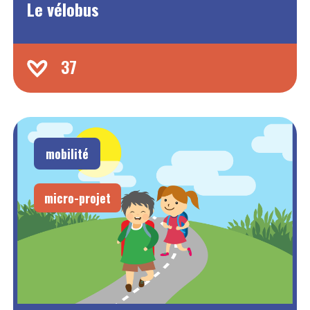
Le vélobus
37
mobilité
micro-projet