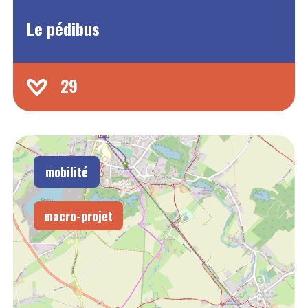
Le pédibus
29
mobilité
macro-projet