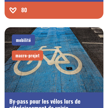
80
mobilité
macro-projet
By-pass pour les vélos lors de
rétrécissement de voirie