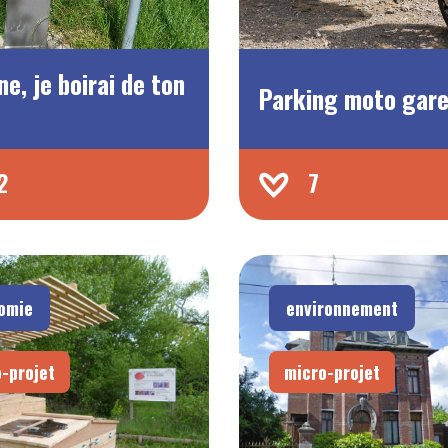
ne, je boirai de ton
Parking moto gar
2
7
omie
environnement
-projet
micro-projet