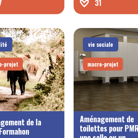
7
31
ité
vie sociale
o-projet
macro-projet
Aménagement de
gement de la
toilettes pour PM
 Formahon
une salle ou un