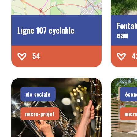
Fontai
Ligne 107 cyclable
eau
54
4
vie sociale
écon
micro-projet
micro