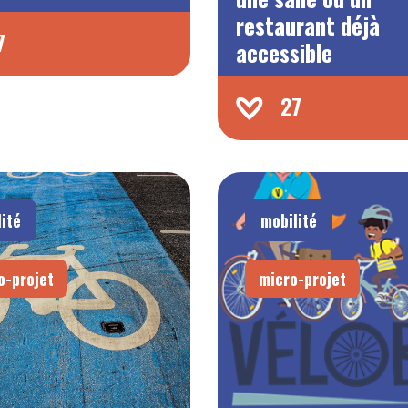
restaurant déjà
7
accessible
27
ité
mobilité
o-projet
micro-projet