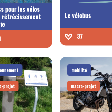
s pour les vélos
Le vélobus
e rétrécissement
rie
37
1
ronnement
mobilité
o-projet
macro-projet