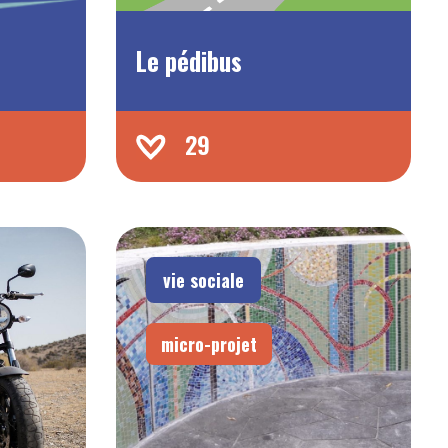
Le pédibus
29
vie sociale
micro-projet