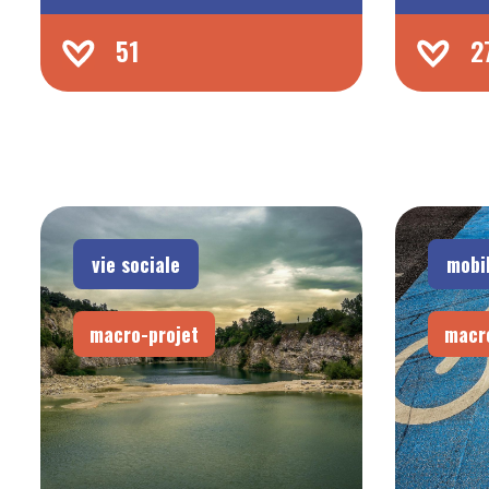
51
2
vie sociale
mobil
macro-projet
macr