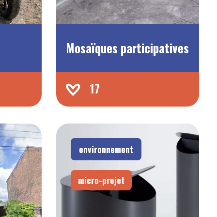
e
Mosaïques participatives
17
environnement
micro-projet