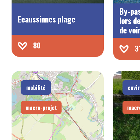
By-pas
Ecaussinnes plage
lors d
de voi
80
3
mobilité
envi
macro-projet
macr