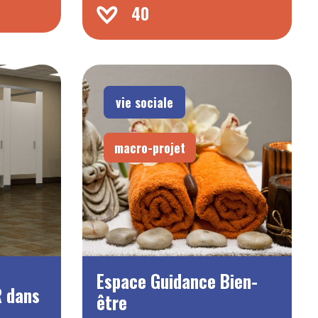
40
vie sociale
macro-projet
Espace Guidance Bien-
R dans
être