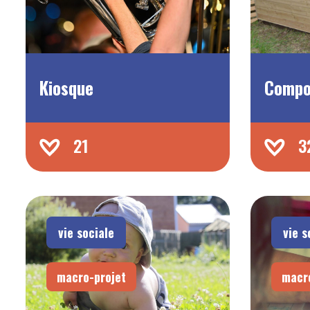
Kiosque
Compo
21
3
vie sociale
vie s
macro-projet
macr