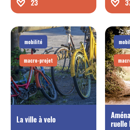
23
3
mobilité
mobil
macro-projet
macr
Aména
La ville à velo
ruelle