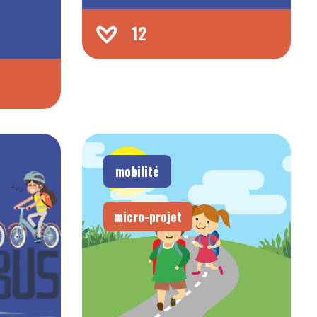
12
mobilité
micro-projet