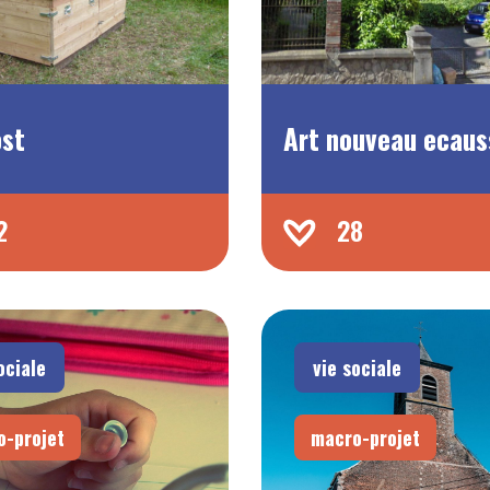
st
Art nouveau ecaus
2
28
ociale
vie sociale
o-projet
macro-projet