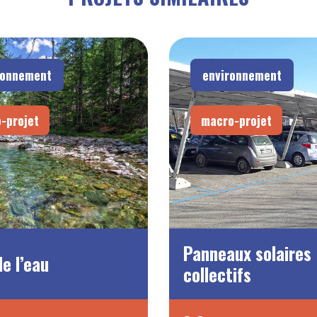
ronnement
environnement
-projet
macro-projet
Panneaux solaires
de l’eau
collectifs