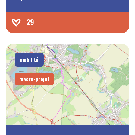
29
mobilité
macro-projet