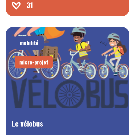
31
mobilité
micro-projet
Le vélobus