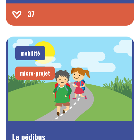
37
mobilité
micro-projet
Le pédibus