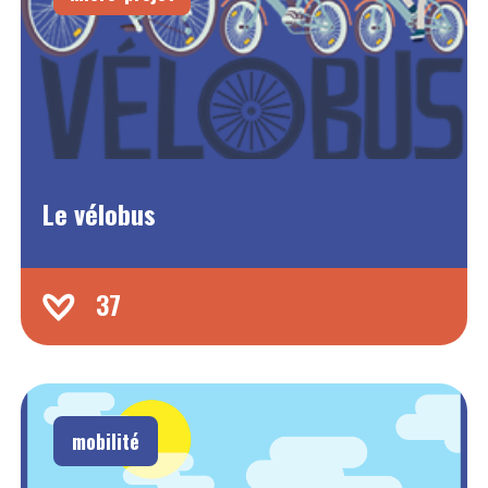
Le vélobus
37
mobilité