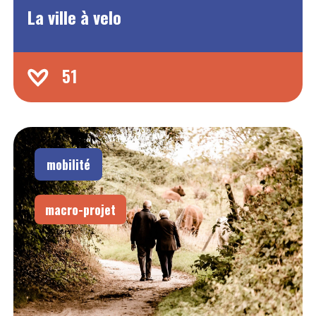
La ville à velo
51
mobilité
macro-projet